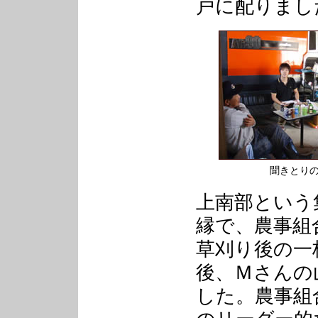
戸に配りまし
聞きとり
上南部という
縁で、農事組
草刈り後の一
後、Ｍさんの
した。農事組