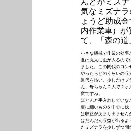
んとかミズナ
気なミズナラ
ょうど助成金
内作業車）が
て、「森の道
小さな機械で作業の効率
夏は丸太に虫が入るので
ました。この間伐のコン
やったらどのくらいの収
道代を払い、少しだけプ
ん、母ちゃん２人で２ヶ
変ですね。
ほとんど手入れしていな
更に細いものを中心に伐
は収益があまり出ません
はだんだん収益が出るよ
たミズナラを少しずつ間