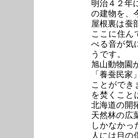
明治４２年
の建物を、
屋根裏は蚕
ここに住ん
べる音が気
うです。
旭山動物園
「養蚕民家
ことができ
を焚くこと
北海道の開
天然林の広
しかなかっ
人には目の